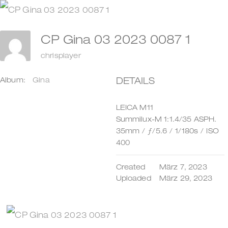
Zum
Inhalt
CP Gina 03 2023 0087 1
springen
chrisplayer
DETAILS
Album:
Gina
LEICA M11
Summilux-M 1:1.4/35 ASPH.
35mm
/
ƒ/5.6
/
1/180s
/
ISO
400
Created
März 7, 2023
Uploaded
März 29, 2023