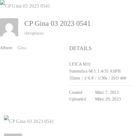
Zum
Inhalt
CP Gina 03 2023 0541
springen
chrisplayer
DETAILS
Album:
Gina
LEICA M11
Summilux-M 1:1.4/35 ASPH.
35mm
/
ƒ/6.8
/
1/30s
/
ISO 400
Created
März 7, 2023
Uploaded
März 29, 2023