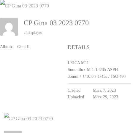
Zum
Inhalt
CP Gina 03 2023 0770
springen
chrisplayer
DETAILS
Album:
Gina II
LEICA M11
Summilux-M 1:1.4/35 ASPH.
35mm
/
ƒ/16.0
/
1/45s
/
ISO 400
Created
März 7, 2023
Uploaded
März 29, 2023