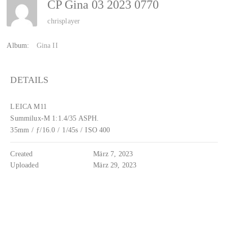
CP Gina 03 2023 0770
chrisplayer
Album:
Gina II
DETAILS
LEICA M11
Summilux-M 1:1.4/35 ASPH.
35mm
/
ƒ/16.0
/
1/45s
/
ISO 400
Created
März 7, 2023
Uploaded
März 29, 2023