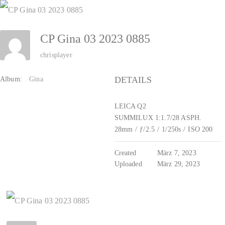
Zum
Inhalt
CP Gina 03 2023 0885
springen
chrisplayer
DETAILS
Album:
Gina
LEICA Q2
SUMMILUX 1:1.7/28 ASPH.
28mm
/
ƒ/2.5
/
1/250s
/
ISO 200
Created
März 7, 2023
Uploaded
März 29, 2023