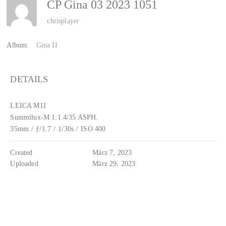
CP Gina 03 2023 1051
chrisplayer
Album:
Gina II
DETAILS
LEICA M11
Summilux-M 1:1.4/35 ASPH.
35mm
/
ƒ/1.7
/
1/30s
/
ISO 400
Created
März 7, 2023
Uploaded
März 29, 2023