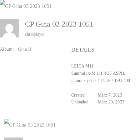
Zum
Inhalt
CP Gina 03 2023 1051
springen
chrisplayer
DETAILS
Album:
Gina II
LEICA M11
Summilux-M 1:1.4/35 ASPH.
35mm
/
ƒ/1.7
/
1/30s
/
ISO 400
Created
März 7, 2023
Uploaded
März 29, 2023