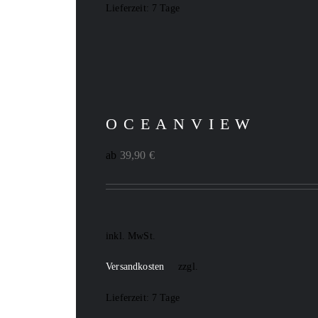
Lieferzeit:
7 Tage
OCEANVIEW
ab
39,90
€
inkl. MwSt.
Versandkosten
zzgl.
Lieferzeit:
7 Tage