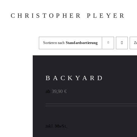
Zum
CHRISTOPHER PLEYER
Inhalt
springen
Sortieren nach
Standardsortierung
Z
BACKYARD
ab
39,90
€
inkl. MwSt.