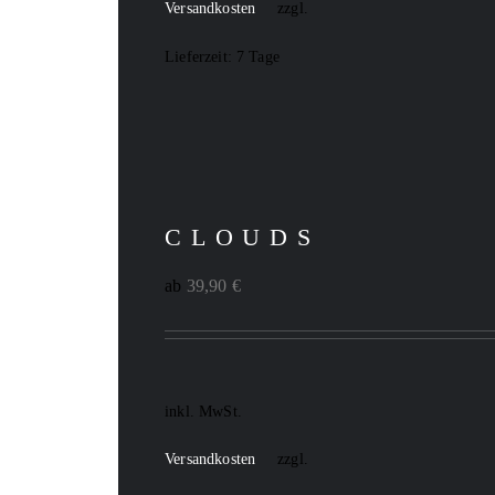
Versandkosten
zzgl.
Lieferzeit:
7 Tage
CLOUDS
ab
39,90
€
inkl. MwSt.
Versandkosten
zzgl.