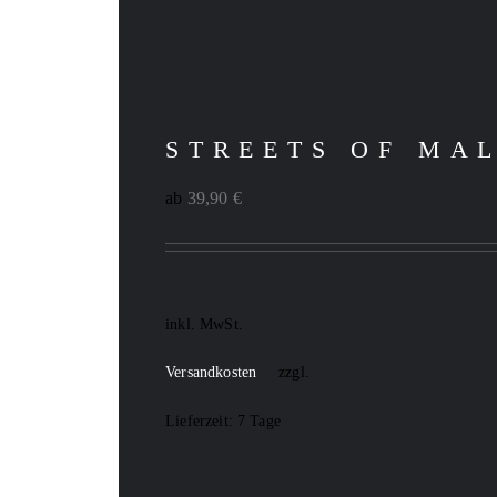
STREETS OF MA
ab
39,90
€
inkl. MwSt.
Versandkosten
zzgl.
Lieferzeit:
7 Tage